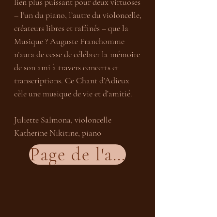
lien plus puissant pour deux virtuoses 
– l’un du piano, l’autre du violoncelle, 
créateurs libres et raffinés – que la 
Musique ? Auguste Franchomme 
n’aura de cesse de célébrer la mémoire 
de son ami à travers concerts et 
transcriptions. Ce Chant d’Adieux 
cèle une musique de vie et d’amitié.

Juliette Salmona, violoncelle

Katherine Nikitine, piano
Page de l'album