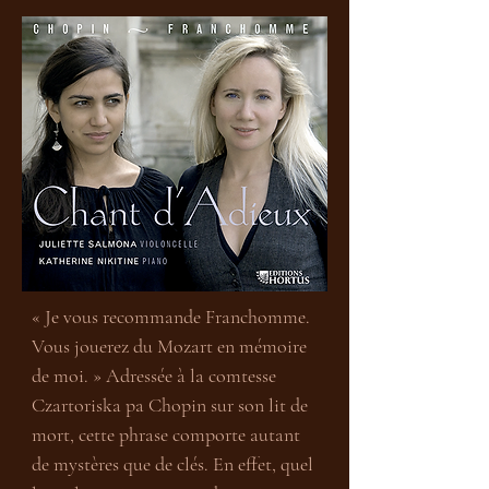
« Je vous recommande Franchomme. 
Vous jouerez du Mozart en mémoire 
de moi. » Adressée à la comtesse 
Czartoriska pa Chopin sur son lit de 
mort, cette phrase comporte autant 
de mystères que de clés. En effet, quel 