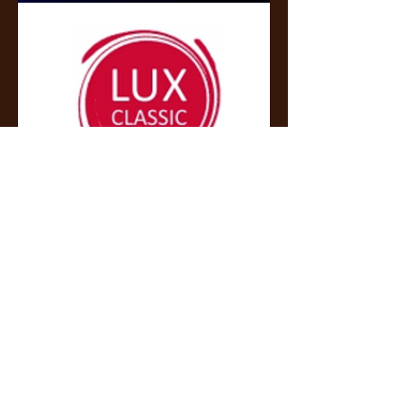
Concertos de Chopin n°1 et 2
Orchestre de chambre "Paul Gerhardt"
de Stuttgart
Ulrich Mangold, direction
Katherine Nikitine, piano
Ingénieur du son et directeur artistique :
Erwan Boulay
Suivi technique du piano : Maxence Orfila