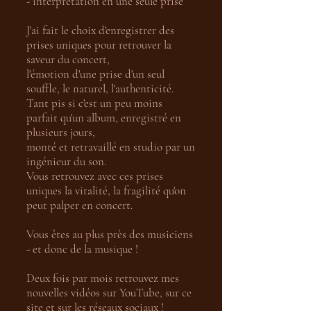
- interprétation en une seule prise
J'ai fait le choix d'enregistrer des
prises uniques pour retrouver la
saveur du concert,
l'émotion d'une prise d'un seul
souffle, le naturel, l'authenticité.
Tant pis si c'est un peu moins
parfait qu'un album, enregistré en
plusieurs jours,
monté et retravaillé en studio par un
ingénieur du son.
Vous retrouvez avec ces prises
uniques la vitalité, la fragilité qu'on
peut palper en concert.
Vous êtes au plus près des musiciens
- et donc de la musique !
Deux fois par mois retrouvez mes
nouvelles vidéos sur YouTube, sur ce
site et sur les réseaux sociaux !